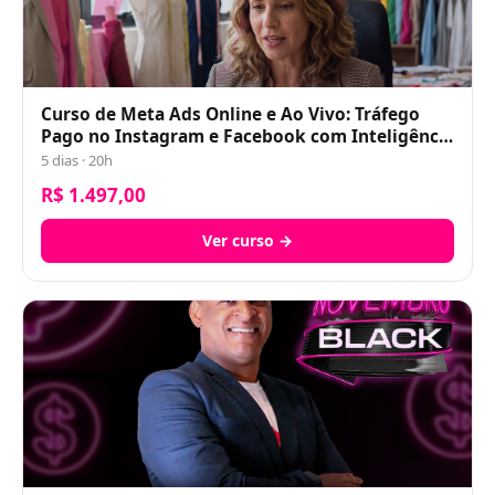
Curso de Meta Ads Online e Ao Vivo: Tráfego
Pago no Instagram e Facebook com Inteligência
Artificial (MCP do Meta + Claude Code)
5 dias · 20h
R$ 1.497,00
Ver curso →