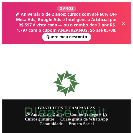
2 ANOS
🎉 Aniversário de 2 anos: cursos com até 60% OFF
Meta Ads, Google Ads e Inteligência Artificial por
×
R$ 597 à vista cada — ou o combo dos 3 por R$
1.797 com o cupom ANIVER2ANOS. Só até 05/08.
Quero meu desconto
Please wait
GRATUITOS E CAMPANHAS
🎉 Aniversário 2 anos
Combo Tráfego + IA
Cursos gratuitos
Curso grátis de WhatsApp
Comunidade
Projeto Social