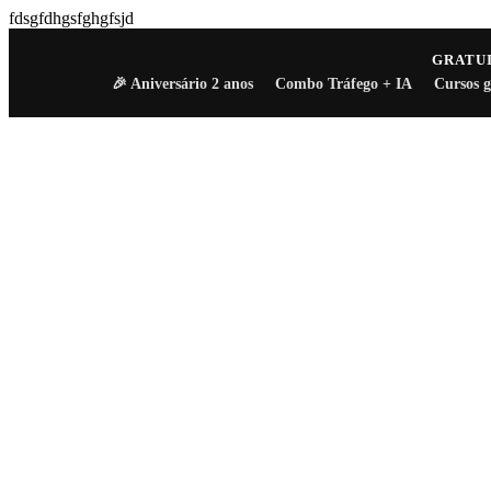
fdsgfdhgsfghgfsjd
GRATU
🎉 Aniversário 2 anos
Combo Tráfego + IA
Cursos g