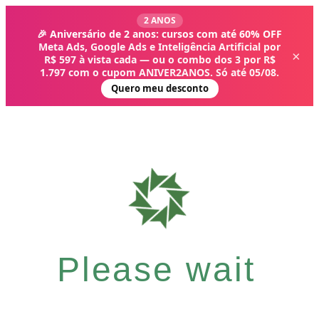
2 ANOS
🎉 Aniversário de 2 anos: cursos com até 60% OFF
Meta Ads, Google Ads e Inteligência Artificial por
×
R$ 597 à vista cada — ou o combo dos 3 por R$
1.797 com o cupom ANIVER2ANOS. Só até 05/08.
Quero meu desconto
Please wait