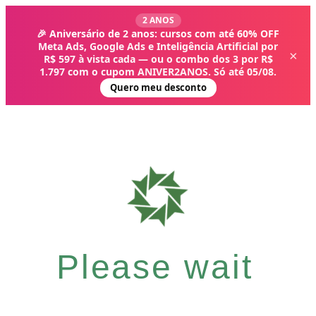
2 ANOS
🎉 Aniversário de 2 anos: cursos com até 60% OFF
Meta Ads, Google Ads e Inteligência Artificial por
×
R$ 597 à vista cada — ou o combo dos 3 por R$
1.797 com o cupom ANIVER2ANOS. Só até 05/08.
Quero meu desconto
Please wait
GRATUITOS E CAMPANHAS
🎉 Aniversário 2 anos
Combo Tráfego + IA
Cursos gratuitos
Curso grátis de WhatsApp
Comunidade
Projeto Social