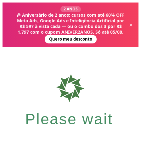
2 ANOS
🎉 Aniversário de 2 anos: cursos com até 60% OFF
Meta Ads, Google Ads e Inteligência Artificial por
×
R$ 597 à vista cada — ou o combo dos 3 por R$
1.797 com o cupom ANIVER2ANOS. Só até 05/08.
Quero meu desconto
Please wait